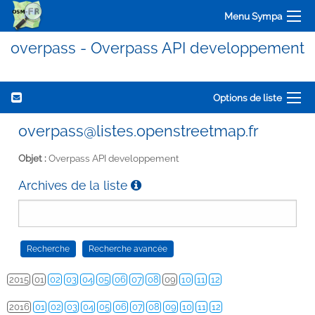
Menu Sympa
overpass - Overpass API developpement
Options de liste
overpass@listes.openstreetmap.fr
Objet :
Overpass API developpement
Archives de la liste
2015
01
02
03
04
05
06
07
08
09
10
11
12
2016
01
02
03
04
05
06
07
08
09
10
11
12