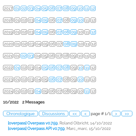
2017
01
02
03
04
05
06
07
08
09
10
11
12
2018
01
02
03
04
05
06
07
08
09
10
11
12
2019
01
02
03
04
05
06
07
08
09
10
11
12
2020
01
02
03
04
05
06
07
08
09
10
11
12
2021
01
02
03
04
05
06
07
08
09
10
11
12
2022
01
02
03
04
05
06
07
08
09
10
11
12
2023
01
02
03
04
05
06
07
08
09
10
11
12
2024
01
02
03
04
05
06
07
08
09
10
11
12
10/2022 2 Messages
Chronologique
Discussions
<<
<
page # 1/1
>
>>
[overpass] Overpass v0.7.59
,
Roland Olbricht, 14/10/2022
[overpass] Overpass API v0.7.59
,
Marc_marc, 15/10/2022