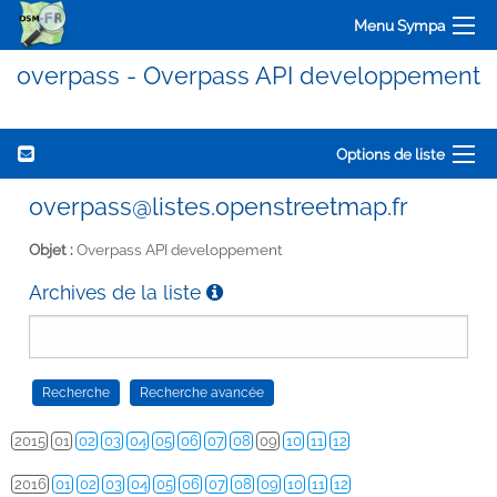
Menu Sympa
overpass - Overpass API developpement
Options de liste
overpass@listes.openstreetmap.fr
Objet :
Overpass API developpement
Archives de la liste
2015
01
02
03
04
05
06
07
08
09
10
11
12
2016
01
02
03
04
05
06
07
08
09
10
11
12