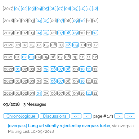
2017
01
02
03
04
05
06
07
08
09
10
11
12
2018
01
02
03
04
05
06
07
08
09
10
11
12
2019
01
02
03
04
05
06
07
08
09
10
11
12
2020
01
02
03
04
05
06
07
08
09
10
11
12
2021
01
02
03
04
05
06
07
08
09
10
11
12
2022
01
02
03
04
05
06
07
08
09
10
11
12
2023
01
02
03
04
05
06
07
08
09
10
11
12
2024
01
02
03
04
05
06
07
08
09
10
11
12
09/2018 3 Messages
Chronologique
Discussions
<<
<
page # 1/1
>
>>
[overpass] Long url silently rejected by overpass turbo
,
via overpass
Mailing List, 10/09/2018