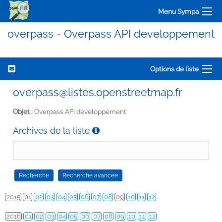
Menu Sympa
overpass - Overpass API developpement
Options de liste
overpass@listes.openstreetmap.fr
Objet :
Overpass API developpement
Archives de la liste
2015
01
02
03
04
05
06
07
08
09
10
11
12
2016
01
02
03
04
05
06
07
08
09
10
11
12