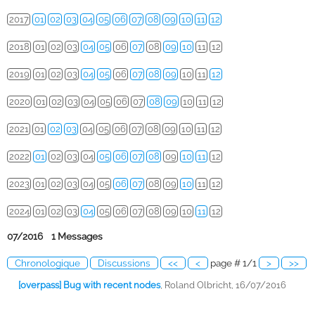
2017
01
02
03
04
05
06
07
08
09
10
11
12
2018
01
02
03
04
05
06
07
08
09
10
11
12
2019
01
02
03
04
05
06
07
08
09
10
11
12
2020
01
02
03
04
05
06
07
08
09
10
11
12
2021
01
02
03
04
05
06
07
08
09
10
11
12
2022
01
02
03
04
05
06
07
08
09
10
11
12
2023
01
02
03
04
05
06
07
08
09
10
11
12
2024
01
02
03
04
05
06
07
08
09
10
11
12
07/2016 1 Messages
Chronologique
Discussions
<<
<
page # 1/1
>
>>
[overpass] Bug with recent nodes
,
Roland Olbricht, 16/07/2016