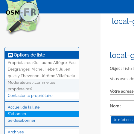
local-
local-
Options de liste
Propriétaires :
Guillaume Allègre, Paul
Objet :
Liste 
Desgranges, Michel Hébert, Julien
quicky Thevenon, Jérôme Villafruela
Vous avez de
Modérateurs :
(comme les
propriétaires)
Votre adress
Contacter le propriétaire
Nom :
Accueil de la liste
S'abonner
Se désabonner
Archives